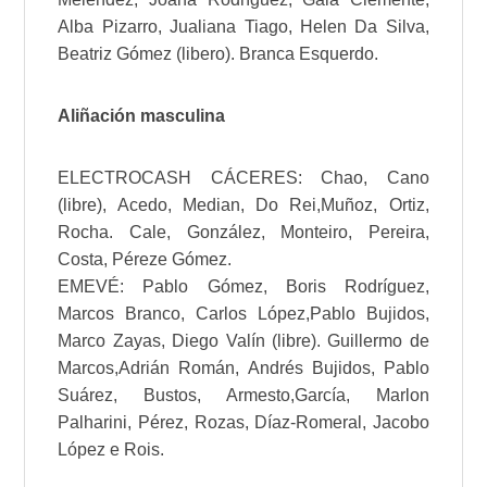
Alba
Pizarro
,
Jualiana Tiago
,
Helen Da Silva
,
Beatriz Gómez
(libero). Branca Esquerdo.
Aliñación masculina
ELECTROCASH
CÁCERES
:
Chao
,
Cano
(libre),
Acedo
,
Median
, Do Rei,
Muñoz
,
Ortiz
,
Rocha
. Cale,
González
, Monteiro,
Pereira
,
Costa,
Pérez
e
Gómez
.
EMEVÉ
:
Pablo Gómez
,
Boris Rodríguez
,
Marcos Branco,
Carlos López
,
Pablo Bujidos
,
Marco Zayas
,
Diego Valín
(libre).
Guillermo de
Marcos
,
Adrián Román
,
Andrés Bujidos
,
Pablo
Suárez
, Bustos,
Armesto
,
García
,
Marlon
Palharini
,
Pérez
,
Rozas
,
Díaz-Romeral
,
Jacobo
López
e
Rois
.