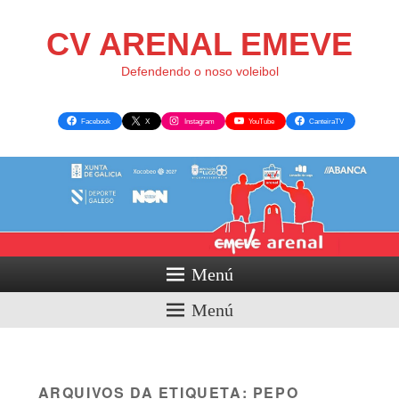
CV ARENAL EMEVE
Defendendo o noso voleibol
Facebook
X
Instagram
YouTube
CanteiraTV
Menú
Menú
ARQUIVOS DA ETIQUETA:
PEPO