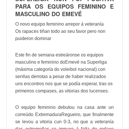
PARA OS EQUIPOS FEMININO E
MASCULINO DO
EMEVÉ
O novo equipo feminino arrepor á veteranía
Os rapaces tiñan todo ao seu favor pero non
puideron dominar
Este fin de semana estreáronse os equipos
masculino e feminino do
Emevé
na Superliga
(máxima categoría do voleibol nacional) con
senllas derrotas a pesar de haber realizados
uns encontros nos que se podía esperar, tras os
primeiros compases, as vitorias dos lucenses.
O equipo feminino debutou na casa ante un
correúdo
Extremadura
Regueiro, que finalmente
se levou a vitoria cun 0-3, no que a veteranía
das estremeñas se impuxo á falta de rodaxe