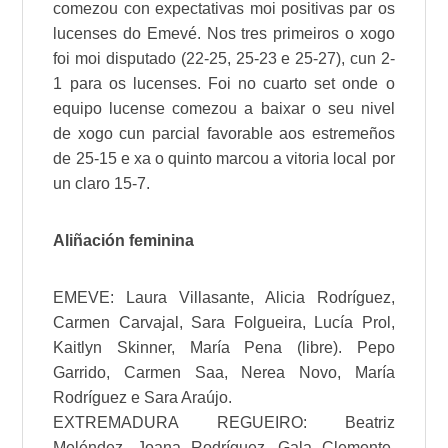
comezou con expectativas moi positivas par os
lucenses do
Emevé
. Nos tres primeiros o xogo
foi moi disputado (22-25, 25-23 e 25-27), cun 2-
1 para os lucenses. Foi no cuarto set onde o
equipo lucense comezou a baixar o seu nivel
de xogo cun parcial favorable aos estremeños
de 25-15 e xa o quinto marcou a vitoria local por
un claro 15-7.
Aliñación feminina
EMEVE
:
Laura Villasante
,
Alicia Rodríguez
,
Carmen Carvajal
,
Sara Folgueira
,
Lucía Prol
,
Kaitlyn Skinner
,
María Pena
(libre).
Pepo
Garrido
,
Carmen Saa
,
Nerea Novo
,
María
Rodríguez
e
Sara Araújo
.
EXTREMADURA
REGUEIRO:
Beatriz
Meléndez
,
Joana Rodríguez
, Gala Clemente,