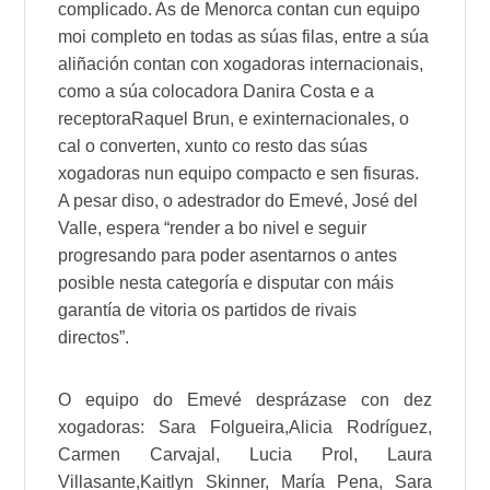
complicado. As de
Menorca
contan cun equipo
moi completo en todas as súas filas, entre a súa
aliñación contan con xogadoras internacionais,
como a súa colocadora
Danira Costa
e a
receptora
Raquel Brun
, e
exinternacionales
, o
cal o converten, xunto co resto das súas
xogadoras nun equipo compacto e sen fisuras.
A pesar diso, o adestrador do
Emevé
,
José del
Valle
, espera “render a bo nivel e seguir
progresando para poder asentarnos o antes
posible nesta categoría e disputar con máis
garantía de vitoria os partidos de rivais
directos”.
O equipo do
Emevé
desprázase con dez
xogadoras:
Sara Folgueira
,
Alicia Rodríguez
,
Carmen Carvajal
,
Lucia Prol
,
Laura
Villasante
,
Kaitlyn Skinner
,
María Pena
,
Sara