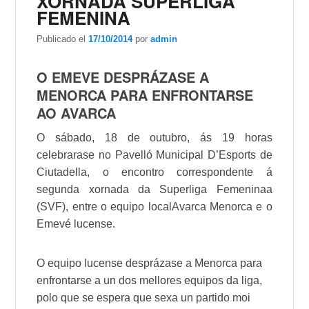
XORNADA SUPERLIGA
FEMENINA
Publicado el
17/10/2014
por
admin
O
EMEVE
DESPRÁZASE A
MENORCA
PARA ENFRONTARSE
AO
AVARCA
O sábado, 18 de outubro, ás 19 horas
celebrarase no
Pavelló Municipal
D’Esports
de
Ciutadella
, o encontro correspondente á
segunda xornada da Superliga
Femeninaa
(
SVF
), entre o equipo local
Avarca Menorca
e o
Emevé
lucense.
O equipo lucense desprázase a
Menorca
para
enfrontarse a un dos mellores equipos da liga,
polo que se espera que sexa un partido moi