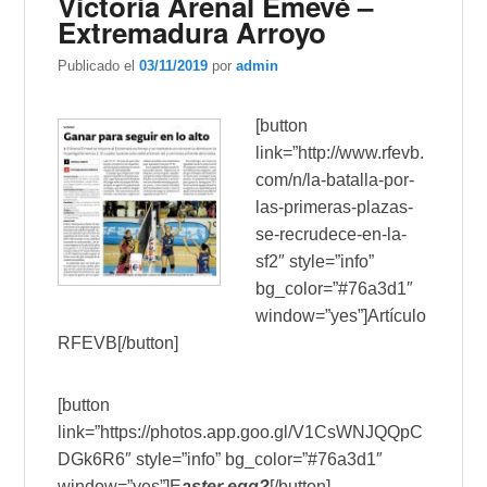
Victoria Arenal Emevé –
Extremadura Arroyo
Publicado el
03/11/2019
por
admin
[button
link=”http://www.rfevb.
com/n/la-batalla-por-
las-primeras-plazas-
se-recrudece-en-la-
sf2″ style=”info”
bg_color=”#76a3d1″
window=”yes”]Artículo
RFEVB[/button]
[button
link=”https://photos.app.goo.gl/V1CsWNJQQpC
DGk6R6″ style=”info” bg_color=”#76a3d1″
window=”yes”]E
aster egg?
[/button]