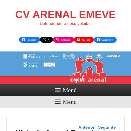
CV ARENAL EMEVE
Defendendo o noso voleibol
Facebook
X
Instagram
YouTube
CanteiraTV
Menú
Menú
Navegador de artigos
←
Anterior
Seguinte
→