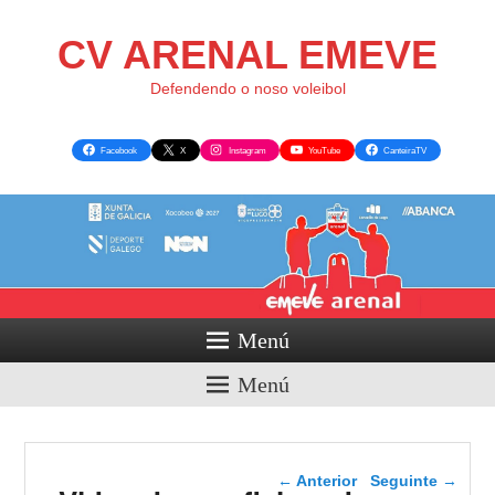
CV ARENAL EMEVE
Defendendo o noso voleibol
Facebook
X
Instagram
YouTube
CanteiraTV
Menú
Menú
Navegador de artigos
←
Anterior
Seguinte
→