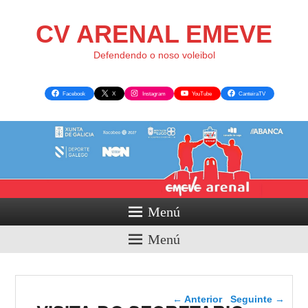
CV ARENAL EMEVE
Defendendo o noso voleibol
Facebook
X
Instagram
YouTube
CanteiraTV
Menú
Menú
Navegador de artigos
←
Anterior
Seguinte
→