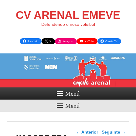
CV ARENAL EMEVE
Defendendo o noso voleibol
Facebook
X
Instagram
YouTube
CanteiraTV
Menú
Menú
Navegador de artigos
←
Anterior
Seguinte
→