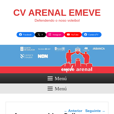
CV ARENAL EMEVE
Defendendo o noso voleibol
Facebook
X
Instagram
YouTube
CanteiraTV
Menú
Menú
Navegador de artigos
←
Anterior
Seguinte
→