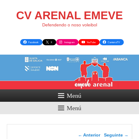
CV ARENAL EMEVE
Defendendo o noso voleibol
Facebook
X
Instagram
YouTube
CanteiraTV
Menú
Menú
Navegador de artigos
←
Anterior
Seguinte
→