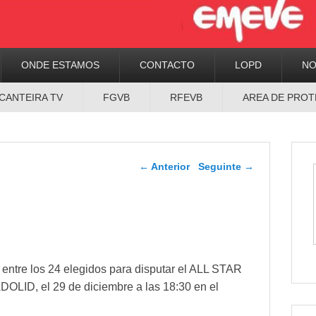
ONDE ESTAMOS
CONTACTO
LOPD
N
CANTEIRA TV
FGVB
RFEVB
AREA DE PROT
Navegador de artigos
←
Anterior
Seguinte
→
 entre los 24 elegidos para disputar el ALL STAR
LID, el 29 de diciembre a las 18:30 en el