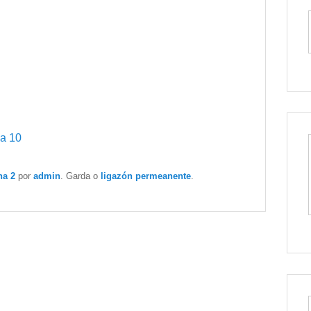
a 10
na 2
por
admin
. Garda o
ligazón permeanente
.