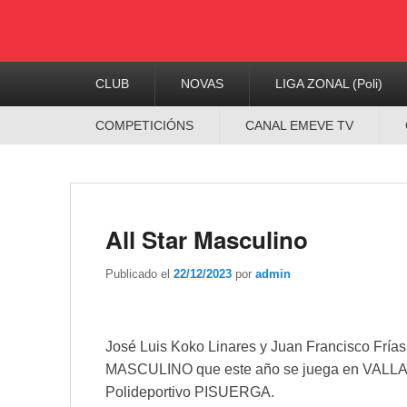
Menú
CLUB
NOVAS
LIGA ZONAL (Poli)
Principal
Menú
COMPETICIÓNS
CANAL EMEVE TV
Secundario
All Star Masculino
Publicado el
22/12/2023
por
admin
José Luis Koko Linares y Juan Francisco Frías
MASCULINO que este año se juega en VALLADO
Polideportivo PISUERGA.