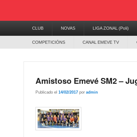
Menú
CLUB
NOVAS
LIGA ZONAL (Poli)
Principal
Menú
COMPETICIÓNS
CANAL EMEVE TV
Secundario
Amistoso Emevé SM2 – Jug
Publicado el
14/02/2017
por
admin