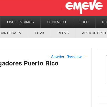
ONDE ESTAMOS
CONTACTO
LOPD
N
CANTEIRA TV
FGVB
RFEVB
AREA DE PROT
Navegador de artigos
←
Anterior
Seguinte
→
adores Puerto Rico