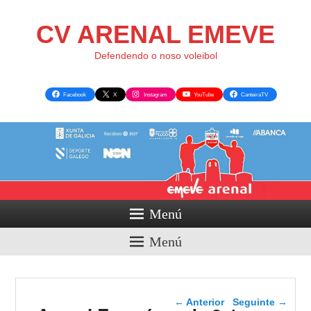
CV ARENAL EMEVE
Defendendo o noso voleibol
Facebook
X
Instagram
YouTube
CanteiraTV
Menú
Menú
Navegador de artigos
←
Anterior
Seguinte
→