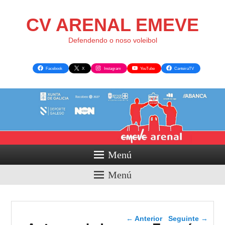
CV ARENAL EMEVE
Defendendo o noso voleibol
Facebook
X
Instagram
YouTube
CanteiraTV
Menú
Menú
Navegador de artigos
←
Anterior
Seguinte
→