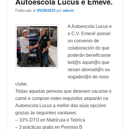
Autoescola Lucus e Emevé.
Publicado el
05/09/2019
por
admin
A Autoesco
la Lucus e
o C.V. Emevé asinan
un convenio de
colaboración do que
poderán beneficiarse
tod@s aquel@s que
sexan abonad@s ou
xogador@s do noso
clube.
Todas aquelas persoas que desexen sacarse o
carné e cumpran estes requisitos atoparán na
Autoescola Lucus a mellor das súas opcións
grazas ás seguintes vantaxes:
– 10% DTO en Matrícula e Teórica
– 3 prácticas gratis en Permiso B