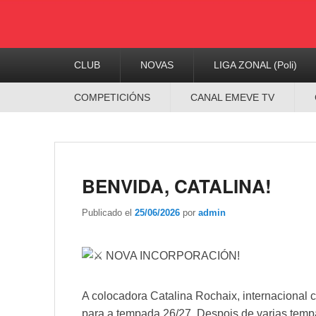
Menú
CLUB
NOVAS
LIGA ZONAL (Poli)
Principal
Menú
COMPETICIÓNS
CANAL EMEVE TV
Secundario
BENVIDA, CATALINA!
Publicado el
25/06/2026
por
admin
NOVA INCORPORACIÓN!
A colocadora Catalina Rochaix, internacional 
para a tempada 26/27. Despois de varias temp