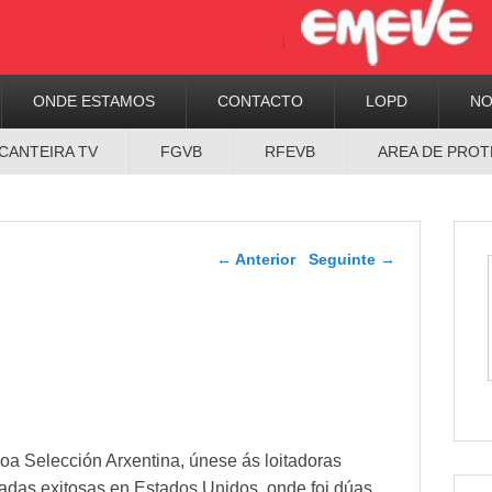
ONDE ESTAMOS
CONTACTO
LOPD
N
CANTEIRA TV
FGVB
RFEVB
AREA DE PROT
Navegador de artigos
←
Anterior
Seguinte
→
coa Selección Arxentina, únese ás loitadoras
adas exitosas en Estados Unidos, onde foi dúas