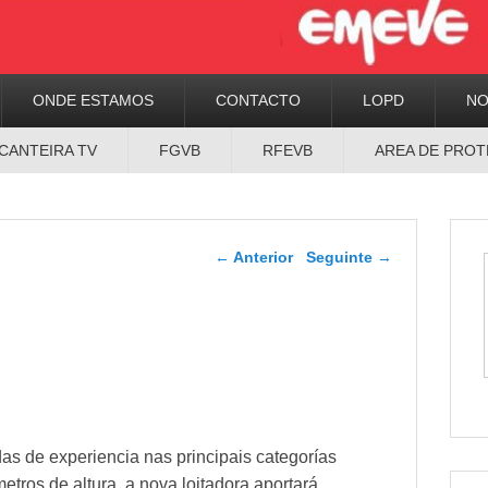
ONDE ESTAMOS
CONTACTO
LOPD
N
CANTEIRA TV
FGVB
RFEVB
AREA DE PROT
Navegador de artigos
←
Anterior
Seguinte
→
as de experiencia nas principais categorías
tros de altura, a nova loitadora aportará