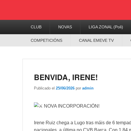
Menú
CLUB
NOVAS
LIGA ZONAL (Poli)
Principal
Menú
COMPETICIÓNS
CANAL EMEVE TV
Secundario
BENVIDA, IRENE!
Publicado el
25/06/2026
por
admin
NOVA INCORPORACIÓN!
Irene Ruiz chega a Lugo tras máis de 6 tempad
nacionales, a última no CVB Barça. Con 1,84 me