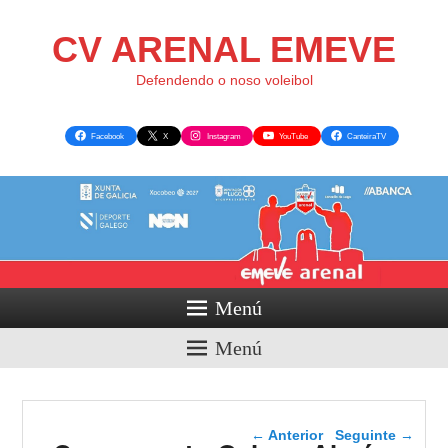
CV ARENAL EMEVE
Defendendo o noso voleibol
Facebook
X
Instagram
YouTube
CanteiraTV
Menú
Menú
Navegador de artigos
←
Anterior
Seguinte
→