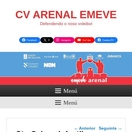
CV ARENAL EMEVE
Defendendo o noso voleibol
Facebook
X
Instagram
YouTube
CanteiraTV
Menú
Menú
Navegador de artigos
←
Anterior
Seguinte
→