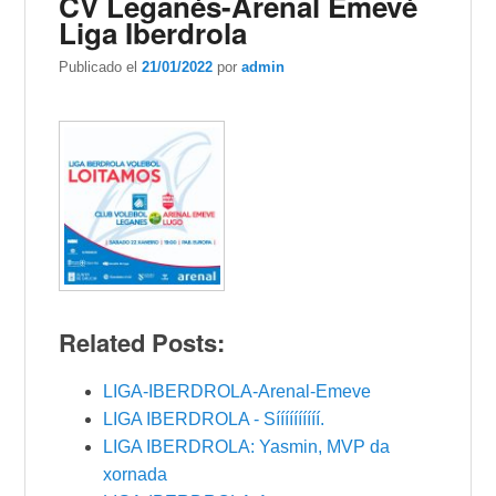
CV Leganés-Arenal Emevé
Liga Iberdrola
Publicado el
21/01/2022
por
admin
Related Posts:
LIGA-IBERDROLA-Arenal-Emeve
LIGA IBERDROLA - Síííííííííí.
LIGA IBERDROLA: Yasmin, MVP da
xornada