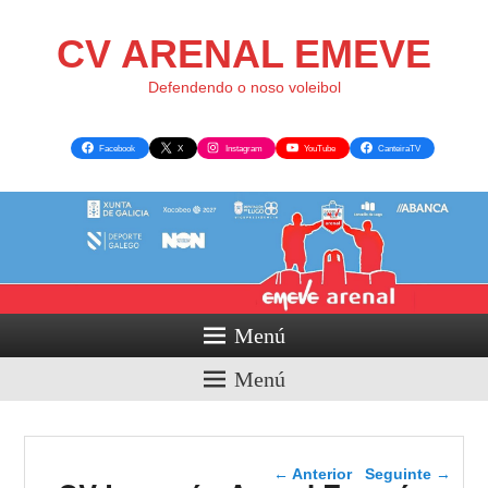
CV ARENAL EMEVE
Defendendo o noso voleibol
Facebook
X
Instagram
YouTube
CanteiraTV
Menú
Menú
Navegador de artigos
←
Anterior
Seguinte
→