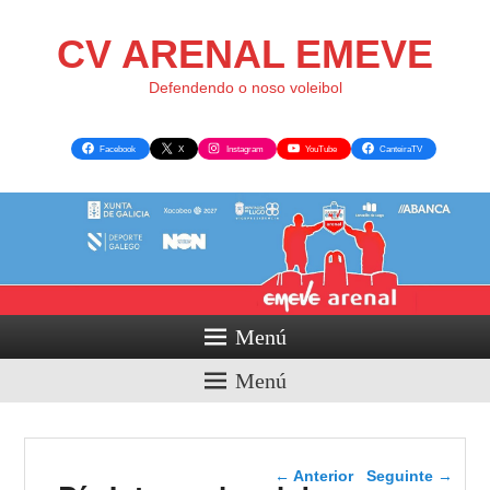
CV ARENAL EMEVE
Defendendo o noso voleibol
Facebook
X
Instagram
YouTube
CanteiraTV
Menú
Menú
Navegador de artigos
←
Anterior
Seguinte
→