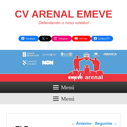
CV ARENAL EMEVE
Defendendo o noso voleibol
Facebook
X
Instagram
YouTube
CanteiraTV
Menú
Menú
Navegador de artigos
←
Anterior
Seguinte
→