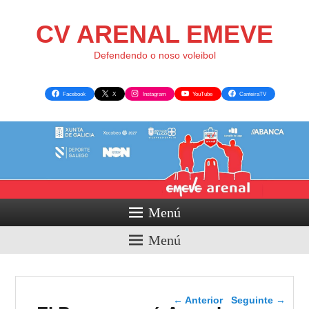
CV ARENAL EMEVE
Defendendo o noso voleibol
Facebook
X
Instagram
YouTube
CanteiraTV
Menú
Menú
Navegador de artigos
←
Anterior
Seguinte
→