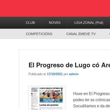
Menú
CLUB
NOVAS
LIGA ZONAL (Poli)
Principal
Menú
COMPETICIÓNS
CANAL EMEVE TV
Secundario
El Progreso de Lugo có Ar
Publicado el
17/10/2021
por
admin
Hoxe en El Progreso
podes ler as crónica
Socuéllamos e da der