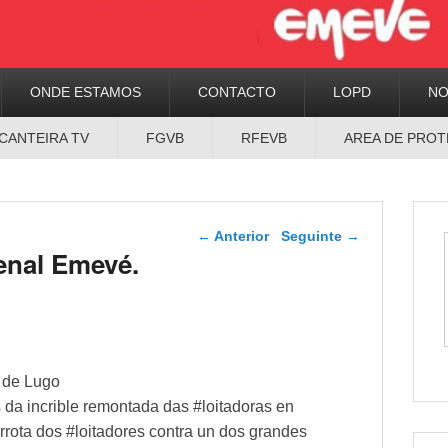
ONDE ESTAMOS
CONTACTO
LOPD
N
CANTEIRA TV
FGVB
RFEVB
AREA DE PROT
Navegador de artigos
←
Anterior
Seguinte
→
enal Emevé.
 de Lugo
s da incrible remontada das #loitadoras en
rota dos #loitadores contra un dos grandes