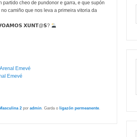
n partido cheo de pundonor e garra, e que supón
 no camiño que nos leva a primeira vitoria da
, 𝗩𝗢𝗔𝗠𝗢𝗦 𝗫𝗨𝗡𝗧@𝗦?
o Arenal Emevé
enal Emevé
Masculina 2
por
admin
. Garda o
ligazón permeanente
.