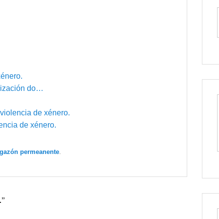
xénero.
lización do…
violencia de xénero.
encia de xénero.
igazón permeanente
.
.”