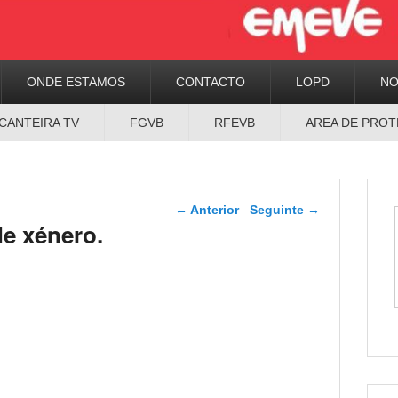
ONDE ESTAMOS
CONTACTO
LOPD
N
CANTEIRA TV
FGVB
RFEVB
AREA DE PROT
Navegador de artigos
←
Anterior
Seguinte
→
de xénero.