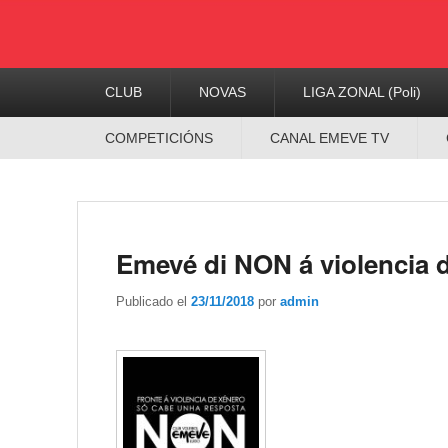
Menú
CLUB
NOVAS
LIGA ZONAL (Poli)
Principal
Menú
COMPETICIÓNS
CANAL EMEVE TV
Secundario
Emevé di NON á violencia 
Publicado el
23/11/2018
por
admin