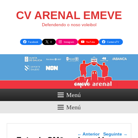
CV ARENAL EMEVE
Defendendo o noso voleibol
Facebook
X
Instagram
YouTube
CanteiraTV
Menú
Menú
Navegador de artigos
←
Anterior
Seguinte
→