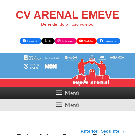
CV ARENAL EMEVE
Defendendo o noso voleibol
Facebook
X
Instagram
YouTube
CanteiraTV
Menú
Menú
Navegador de artigos
←
Anterior
Seguinte
→