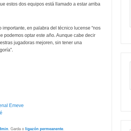
que estos dos equipos está llamado a estar arriba
o importante, en palabra del técnico lucense “nos
que podemos optar este año. Aunque cabe decir
estras jugadoras mejoren, sin tener una
goría”.
renal Emeve
vé
dmin
. Garda o
ligazón permeanente
.