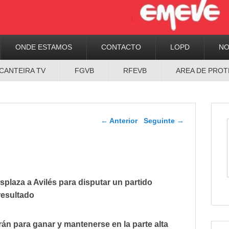
ONDE ESTAMOS
CONTACTO
LOPD
N
CANTEIRA TV
FGVB
RFEVB
AREA DE PROT
Navegador de artigos
←
Anterior
Seguinte
→
splaza a Avilés para disputar un partido
resultado
án para ganar y mantenerse en la parte alta