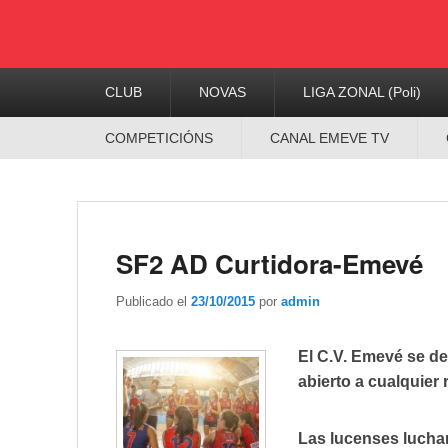
Menú
CLUB
NOVAS
LIGA ZONAL (Poli)
Principal
Menú
COMPETICIÓNS
CANAL EMEVE TV
Secundario
SF2 AD Curtidora-Emevé
Publicado el
23/10/2015
por
admin
El C.V. Emevé se de
abierto a cualquier 
Las lucenses luchar