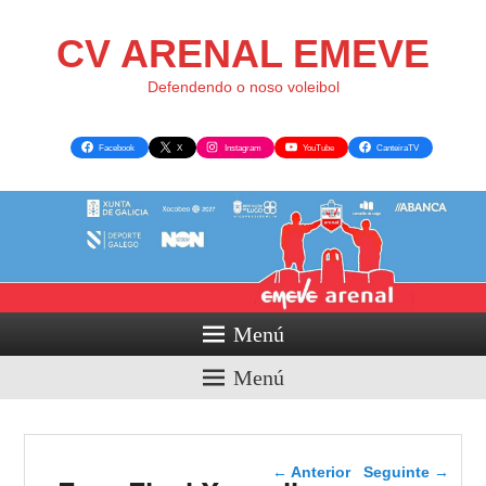
CV ARENAL EMEVE
Defendendo o noso voleibol
Facebook
X
Instagram
YouTube
CanteiraTV
Menú
Menú
Navegador de artigos
←
Anterior
Seguinte
→