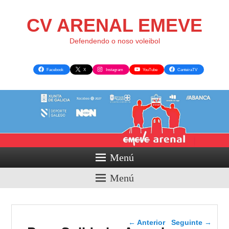
CV ARENAL EMEVE
Defendendo o noso voleibol
Facebook
X
Instagram
YouTube
CanteiraTV
Menú
Menú
Navegador de artigos
←
Anterior
Seguinte
→