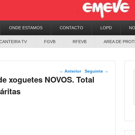
ONDE ESTAMOS
CONTACTO
LOPD
N
CANTEIRA TV
FGVB
RFEVB
AREA DE PROT
Navegador de artigos
←
Anterior
Seguinte
→
 de xoguetes NOVOS. Total
áritas