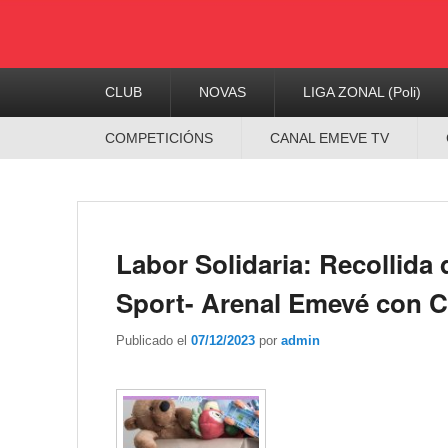
Menú
CLUB
NOVAS
LIGA ZONAL (Poli)
Principal
Menú
COMPETICIÓNS
CANAL EMEVE TV
Secundario
Labor Solidaria: Recollida
Sport- Arenal Emevé con C
Publicado el
07/12/2023
por
admin