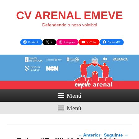
CV ARENAL EMEVE
Defendendo o noso voleibol
Facebook
X
Instagram
YouTube
CanteiraTV
Menú
Menú
Navegador de artigos
←
Anterior
Seguinte
→