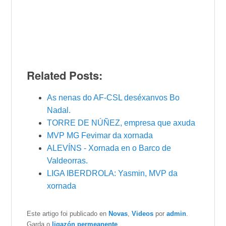
Related Posts:
As nenas do AF-CSL deséxanvos Bo
Nadal.
TORRE DE NÚÑEZ, empresa que axuda
MVP MG Fevimar da xornada
ALEVÍNS - Xornada en o Barco de
Valdeorras.
LIGA IBERDROLA: Yasmin, MVP da
xornada
Este artigo foi publicado en
Novas
,
Videos
por
admin
.
Garda o
ligazón permeanente
.