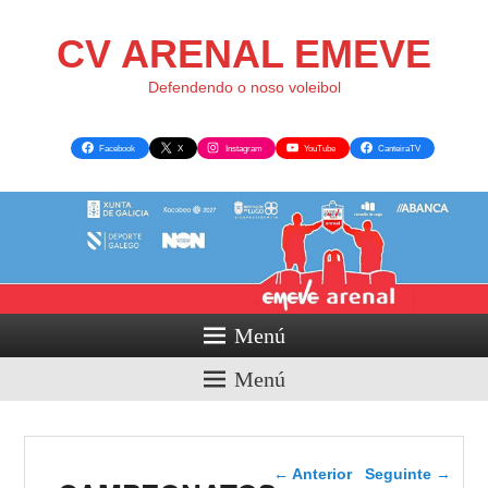
CV ARENAL EMEVE
Defendendo o noso voleibol
Facebook
X
Instagram
YouTube
CanteiraTV
Menú
Menú
Navegador de artigos
←
Anterior
Seguinte
→