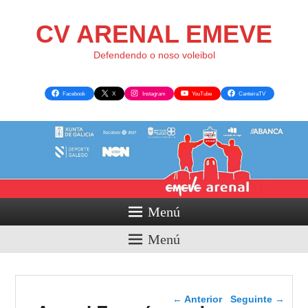
CV ARENAL EMEVE
Defendendo o noso voleibol
Facebook
X
Instagram
YouTube
CanteiraTV
Menú
Menú
Navegador de artigos
←
Anterior
Seguinte
→