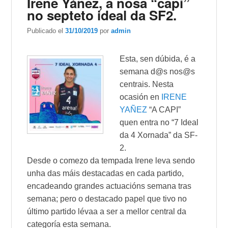
Irene Yáñez, a nosa “capi”
no septeto ideal da SF2.
Publicado el
31/10/2019
por
admin
Esta, sen dúbida
, é a
semana d@s nos@s
centrais. Nesta
ocasión en
IRENE
YAÑEZ
“A CAPI”
quen entra no “7 Ideal
da 4 Xornada” da SF-
2.
Desde o comezo da tempada Irene leva sendo
unha das máis destacadas en cada partido,
encadeando grandes actuacións semana tras
semana; pero o destacado papel que tivo no
último partido lévaa a ser a mellor central da
categoría esta semana.