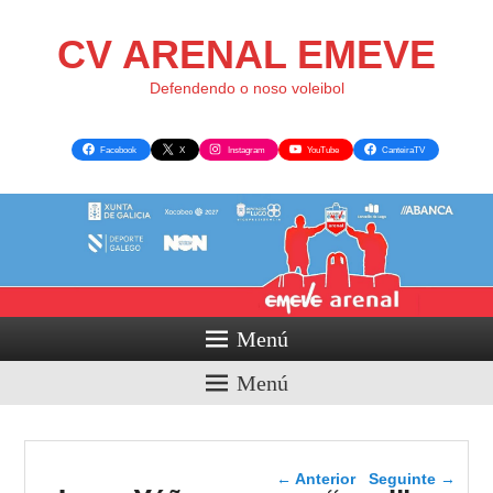
CV ARENAL EMEVE
Defendendo o noso voleibol
Facebook
X
Instagram
YouTube
CanteiraTV
Menú
Menú
Navegador de artigos
←
Anterior
Seguinte
→