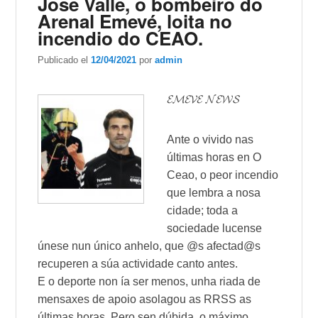
Jose Valle, o bombeiro do
Arenal Emevé, loita no
incendio do CEAO.
Publicado el
12/04/2021
por
admin
𝓔𝓜𝓔𝓥𝓔 𝓝𝓔𝓦𝓢
Ante o vivido nas
últimas horas en O
Ceao, o peor incendio
que lembra a nosa
cidade; toda a
sociedade lucense
únese nun único anhelo, que @s afectad@s
recuperen a súa actividade canto antes.
E o deporte non ía ser menos, unha riada de
mensaxes de apoio asolagou as RRSS as
últimas horas. Pero sen dúbida, o máximo