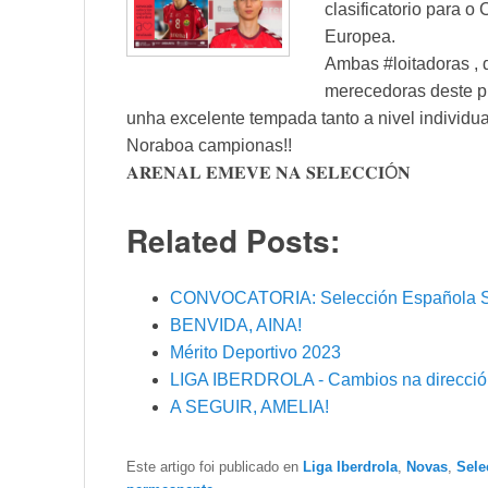
clasificatorio para 
Europea.
Ambas #loitadoras , 
merecedoras deste p
unha excelente tempada tanto a nivel individua
Noraboa campionas!!
𝐀𝐑𝐄𝐍𝐀𝐋 𝐄𝐌𝐄𝐕𝐄 𝐍𝐀 𝐒𝐄𝐋𝐄𝐂𝐂𝐈Ó𝐍
Related Posts:
CONVOCATORIA: Selección Española 
BENVIDA, AINA!
Mérito Deportivo 2023
LIGA IBERDROLA - Cambios na dirección
A SEGUIR, AMELIA!
Este artigo foi publicado en
Liga Iberdrola
,
Novas
,
Sele