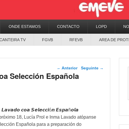
ONDE ESTAMOS
CONTACTO
LOPD
N
CANTEIRA TV
FGVB
RFEVB
AREA DE PROT
Navegador de artigos
←
Anterior
Seguinte
→
coa Selección Española
 𝙇𝙖𝙫𝙖𝙙𝙤 𝙘𝙤𝙖 𝙎𝙚𝙡𝙚𝙘𝙘𝙞ó𝙣 𝙀𝙨𝙥𝙖ñ𝙤𝙡𝙖
próximo 18, Lucía Prol e Inma Lavado atópanse
lección Española para a preparación do