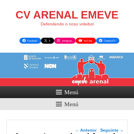
CV ARENAL EMEVE
Defendendo o noso voleibol
Facebook
X
Instagram
YouTube
CanteiraTV
Menú
Menú
Navegador de artigos
←
Anterior
Seguinte
→