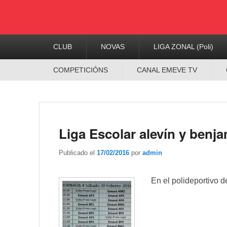
Menú
CLUB
NOVAS
LIGA ZONAL (Poli)
Principal
Menú
COMPETICIÓNS
CANAL EMEVE TV
Secundario
Liga Escolar alevín y benja
Publicado el
17/02/2016
por
admin
En el polideportivo de