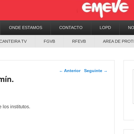
ONDE ESTAMOS
CONTACTO
LOPD
N
CANTEIRA TV
FGVB
RFEVB
AREA DE PROT
Navegador de artigos
←
Anterior
Seguinte
→
mín.
 los institutos.