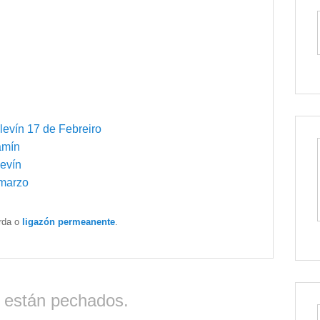
levín 17 de Febreiro
amín
levín
 marzo
rda o
ligazón permeanente
.
 están pechados.