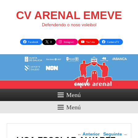
CV ARENAL EMEVE
Defendendo o noso voleibol
Facebook
X
Instagram
YouTube
CanteiraTV
Menú
Menú
Navegador de artigos
←
Anterior
Seguinte
→