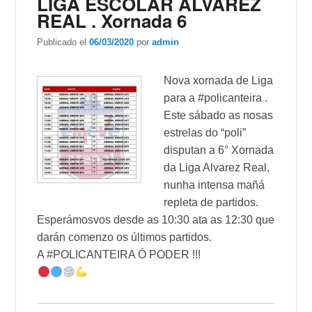
LIGA ESCOLAR ALVAREZ
REAL . Xornada 6
Publicado el
06/03/2020
por
admin
Nova x
ornada de Liga
para a #policanteira .
Este sábado as nosas
estrelas do “poli”
disputan a 6° Xornada
da Liga Alvarez Real,
nunha intensa mañá
repleta de partidos.
Esperámosvos desde as 10:30 ata as 12:30 que
darán comenzo os últimos partidos.
A #POLICANTEIRA Ó PODER !!!