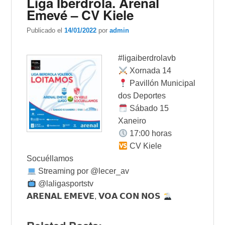
Liga Iberdrola. Arenal
Emevé – CV Kiele
Publicado el
14/01/2022
por
admin
#ligaiberdrolavb
Xornada 14
Pavillón Municipal
dos Deportes
Sábado 15
Xaneiro
17:00 horas
CV Kiele
Socuéllamos
Streaming por @lecer_av
@laligasportstv
𝗔𝗥𝗘𝗡𝗔𝗟 𝗘𝗠𝗘𝗩𝗘, 𝗩𝗢𝗔 𝗖𝗢𝗡 𝗡𝗢𝗦