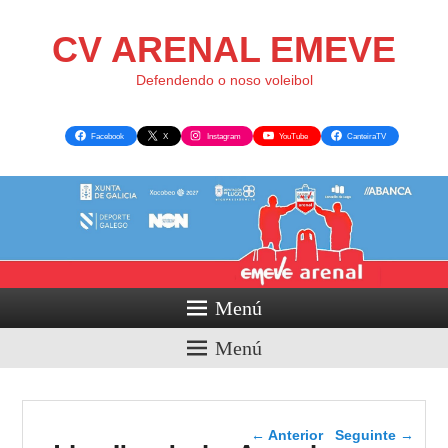
CV ARENAL EMEVE
Defendendo o noso voleibol
Facebook
X
Instagram
YouTube
CanteiraTV
Menú
Menú
Navegador de artigos
←
Anterior
Seguinte
→