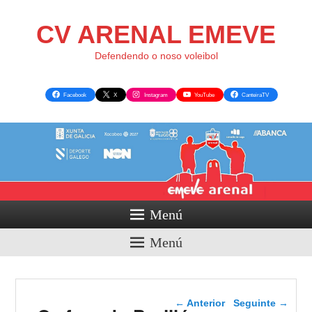
CV ARENAL EMEVE
Defendendo o noso voleibol
Facebook
X
Instagram
YouTube
CanteiraTV
Menú
Menú
Navegador de artigos
←
Anterior
Seguinte
→