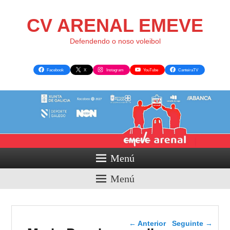
CV ARENAL EMEVE
Defendendo o noso voleibol
Facebook
X
Instagram
YouTube
CanteiraTV
Menú
Menú
Navegador de artigos
←
Anterior
Seguinte
→