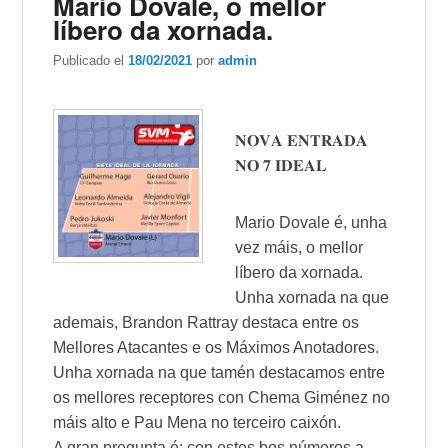
Mario Dovale, o mellor
líbero da xornada.
Publicado el
18/02/2021
por
admin
𝐍𝐎𝐕𝐀 𝐄𝐍𝐓𝐑𝐀𝐃𝐀
𝐍𝐎 𝟕 𝐈𝐃𝐄𝐀𝐋
Mario Dovale é, unha
vez máis, o mellor
líbero da xornada.
Unha xornada na que
ademais, Brandon Rattray destaca entre os
Mellores Atacantes e os Máximos Anotadores.
Unha xornada na que tamén destacamos entre
os mellores receptores con Chema Giménez no
máis alto e Pau Mena no terceiro caixón.
A gran pregunta é: con estes bos números a