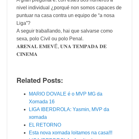
nivel individual ¿porqué non somos capaces de
puntuar na casa contra un equipo de “a nosa
Liga”?
A seguir traballando, hai que salvarse como
sexa, polo Civil ou polo Penal.
𝐀𝐑𝐄𝐍𝐀𝐋 𝐄𝐌𝐄𝐕É, 𝐔𝐍𝐀 𝐓𝐄𝐌𝐏𝐀𝐃𝐀 𝐃𝐄
𝐂𝐈𝐍𝐄𝐌𝐀
Related Posts:
MARIO DOVALE é o MVP MG da
Xornada 16
LIGA IBERDROLA: Yasmin, MVP da
xornada
EL RETORNO
Esta nova xornada loitamos na casa!!!