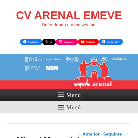
CV ARENAL EMEVE
Defendendo o noso voleibol
Facebook
X
Instagram
YouTube
CanteiraTV
Menú
Menú
Navegador de artigos
←
Anterior
Seguinte
→