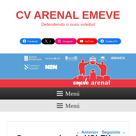
CV ARENAL EMEVE
Defendendo o noso voleibol
Facebook
X
Instagram
YouTube
CanteiraTV
Menú
Menú
Navegador de artigos
←
Anterior
Seguinte
→