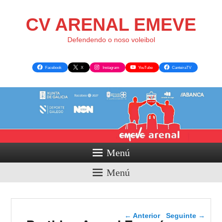
CV ARENAL EMEVE
Defendendo o noso voleibol
Facebook
X
Instagram
YouTube
CanteiraTV
Menú
Menú
Navegador de artigos
←
Anterior
Seguinte
→