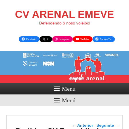
CV ARENAL EMEVE
Defendendo o noso voleibol
Facebook
X
Instagram
YouTube
CanteiraTV
Menú
Menú
Navegador de artigos
←
Anterior
Seguinte
→