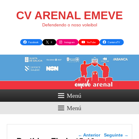
CV ARENAL EMEVE
Defendendo o noso voleibol
Facebook
X
Instagram
YouTube
CanteiraTV
Menú
Menú
Navegador de artigos
←
Anterior
Seguinte
→