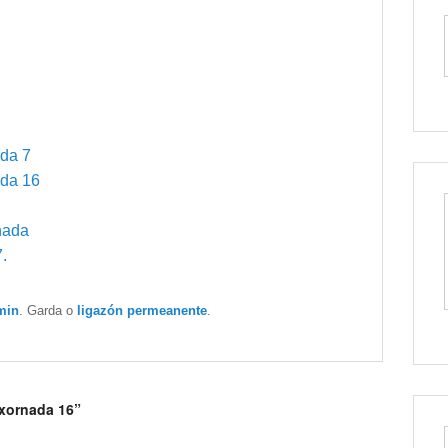
ada 7
ada 16
nada
.
min
. Garda o
ligazón permeanente
.
 xornada 16”