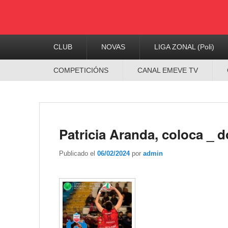
Menú
CLUB
NOVAS
LIGA ZONAL (Poli)
Principal
Menú
COMPETICIÓNS
CANAL EMEVE TV
Secundario
Patricia Aranda, coloca _ d
Publicado el
06/02/2024
por
admin