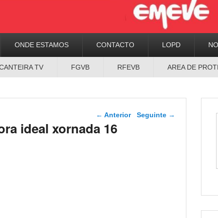
ONDE ESTAMOS
CONTACTO
LOPD
N
CANTEIRA TV
FGVB
RFEVB
AREA DE PROT
Navegador de artigos
←
Anterior
Seguinte
→
ora ideal xornada 16