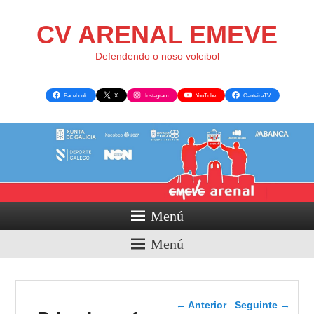
CV ARENAL EMEVE
Defendendo o noso voleibol
Facebook
X
Instagram
YouTube
CanteiraTV
Menú
Menú
Navegador de artigos
←
Anterior
Seguinte
→