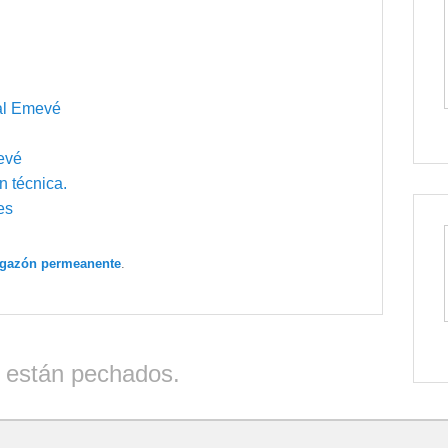
nal Emevé
evé
 técnica.
es
igazón permeanente
.
 están pechados.