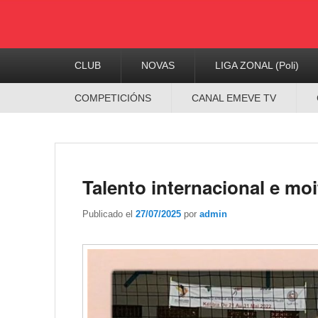
Menú
CLUB
NOVAS
LIGA ZONAL (Poli)
Principal
Menú
COMPETICIÓNS
CANAL EMEVE TV
Secundario
Talento internacional e mo
Publicado el
27/07/2025
por
admin