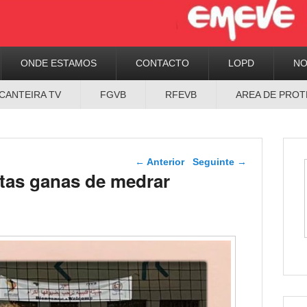
ONDE ESTAMOS
CONTACTO
LOPD
N
CANTEIRA TV
FGVB
RFEVB
AREA DE PROT
Navegador de artigos
←
Anterior
Seguinte
→
itas ganas de medrar