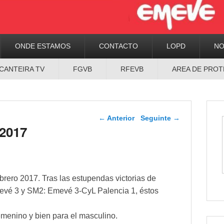
ONDE ESTAMOS
CONTACTO
LOPD
N
CANTEIRA TV
FGVB
RFEVB
AREA DE PROT
Navegador de artigos
←
Anterior
Seguinte
→
 2017
rero 2017. Tras las estupendas victorias de
mevé 3 y SM2: Emevé 3-CyL Palencia 1, éstos
femenino y bien para el masculino.