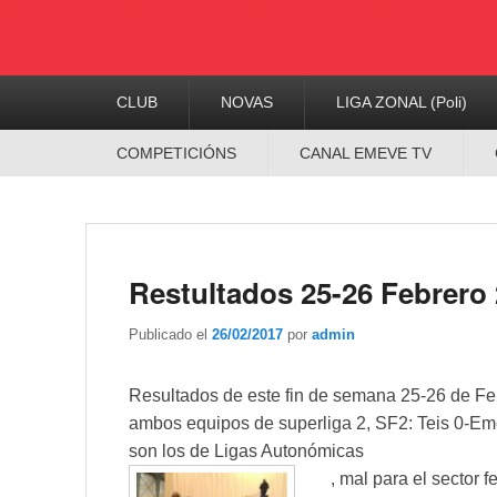
Menú
CLUB
NOVAS
LIGA ZONAL (Poli)
Principal
Menú
COMPETICIÓNS
CANAL EMEVE TV
Secundario
Restultados 25-26 Febrero
Publicado el
26/02/2017
por
admin
Resultados de este fin de semana 25-26 de Feb
ambos equipos de superliga 2, SF2: Teis 0-E
son los de Ligas Autonómicas
, mal para el sector 