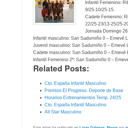
Infantil Femenino: R
9/25-10/25-15.
Cadete Femenino: Ri
22/25-23/13-25/25-2
Jornada Domingo 26
Infantil masculino: San Sadurniño 0 – Emevé Lu
Juvenil masculino: San Sadurniño 0 – Emevé Lu
Cadete masculino: San Sadurniño 0 – Emevé Lu
Infantil Femenino 2ª: San Sadurniño 0 – Emevé
Related Posts:
Cto. España Infantil Masculino
Premios El Progreso. Deporte de Base
Horarios Entrenamientos Temp. 24/25
Cto. España Infantil Masculino
All Star Masculino
Este artigo foi publicado en
Ligas Galegas
,
Novas
por
a