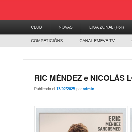
Menú
CLUB
NOVAS
LIGA ZONAL (Poli)
Principal
Menú
COMPETICIÓNS
CANAL EMEVE TV
Secundario
RIC MÉNDEZ e NICOLÁS 
Publicado el
13/02/2025
por
admin