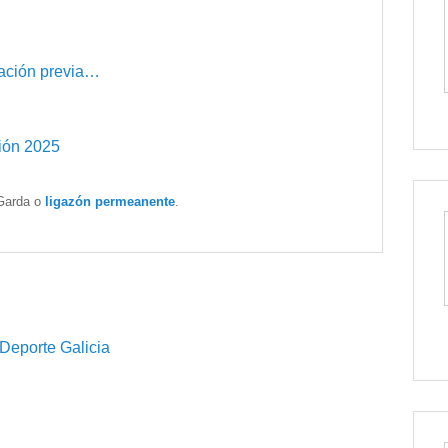
ración previa…
ión 2025
Garda o
ligazón permeanente
.
porte Galicia