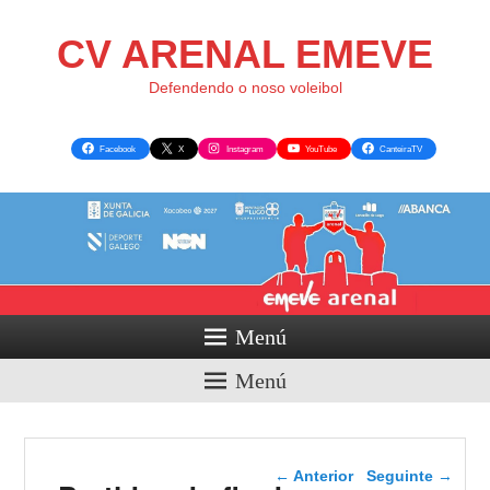
CV ARENAL EMEVE
Defendendo o noso voleibol
Facebook
X
Instagram
YouTube
CanteiraTV
Menú
Menú
Navegador de artigos
←
Anterior
Seguinte
→