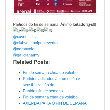
Partidos do fin de semana!!Ánimo
loitador@s
!!!
@xuvenilteis
@clubvoleibolpontevedra
@naronvolea
@galicianarmy
Related Posts:
Fin de semana chea de voleibol
Partidos adicados á promoción e
sensibilización do…
Partidos fin de semana
Fin de semana chea de voleibol
AXENDA PARA O FIN DE SEMANA